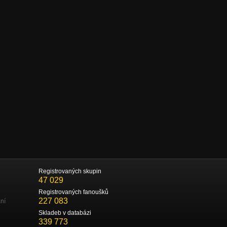
Registrovaných skupin
47 029
Registrovaných fanoušků
227 083
ní
Skladeb v databázi
339 773