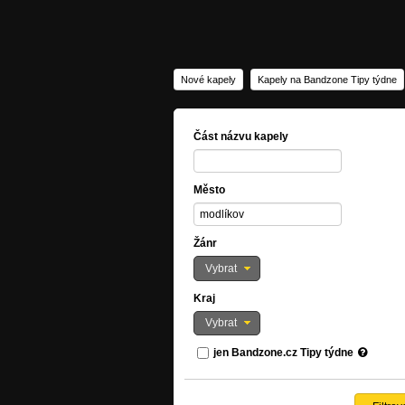
Nové kapely
Kapely na Bandzone Tipy týdne
Část názvu kapely
Město
Žánr
Vybrat
Kraj
Vybrat
jen Bandzone.cz Tipy týdne