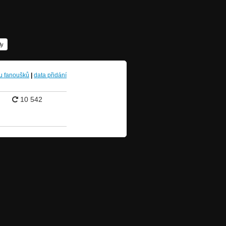
ly
u fanoušků
|
data přidání
10 542