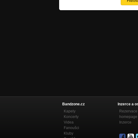
Bandzone.cz
Inzerce a o
Kapely
Rezervace 
Koncerty
homepage
Videa
Inzerce
Fanoušci
Kluby