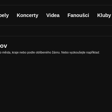
pely
Koncerty
Videa
Fanoušci
Kluby
kov
ho města, kraje nebo podle oblíbeného žánru. Nebo vyzkoušejte například: