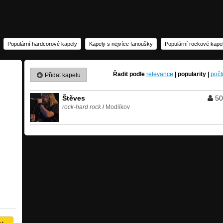
Populární hardcorové kapely
Kapely s nejvíce fanoušky
Populární rockové kape
Řadit podle
relevance
|
popularity
|
počt
Přidat kapelu
Štěves
50
rock-hard rock
/
Modlíkov