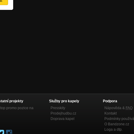
statní projekty
Služby pro kapely
Podpora
top promo pozice na
Presskity
Nápověda &
FAQ
Prodejhudbu.cz
Kontakt
Doprava kapel
Podmínky používá
O Bandzone.cz
Loga a dtp.