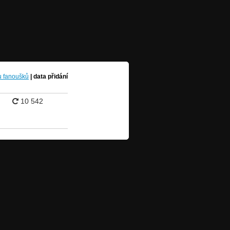
u fanoušků
|
data přidání
10 542