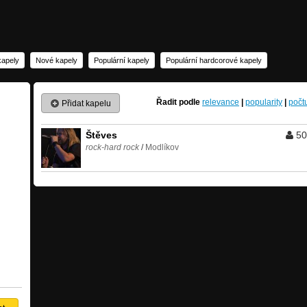
kapely
Nové kapely
Populární kapely
Populární hardcorové kapely
Řadit podle
relevance
|
popularity
|
počt
Přidat kapelu
Štěves
50
rock-hard rock
/
Modlíkov