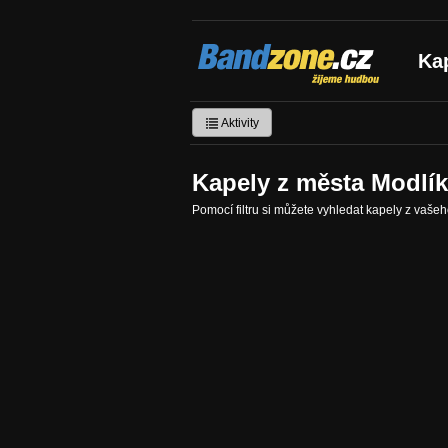
Bandzone.cz
Ka
žijeme hudbou
Aktivity
Kapely z města Modlí
Pomocí filtru si můžete vyhledat kapely z vaše