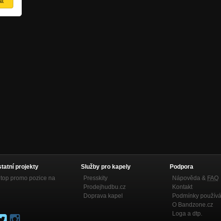
statní projekty
Služby pro kapely
Podpora
top promo pozice na
Presskity
Nápověda &
FAQ
Prodejhudbu.cz
Kontakt
Doprava kapel
Podmínky používá
O Bandzone.cz
Loga a dtp.