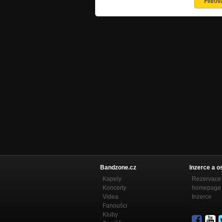
Bandzone.cz
Inzerce a o
Kapely
Rezervace 
Koncerty
homepage
Videa
Inzerce
Fanoušci
Kluby