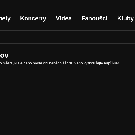
pely
Koncerty
Videa
Fanoušci
Kluby
kov
ho města, kraje nebo podle oblíbeného žánru. Nebo vyzkoušejte například: