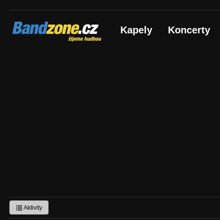
Bandzone.cz
Kapely
Koncerty
žijeme hudbou
Aktivity