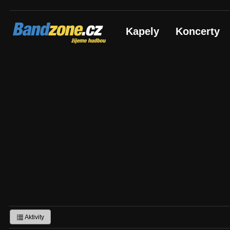
Bandzone.cz
Kapely
Koncerty
žijeme hudbou
Aktivity