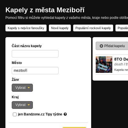
Kapely z města Meziboří
Pomocí filtru si můžete vyhledat kapely z vašeho města, kraje nebo podle oblí
Kapely s nejvíce fanoušky
Nové kapely
Populární rockové kapely
Populár
Přidat kapelu
Část názvu kapely
8TO D
Město
death
/
t
Kapela ne
Žánr
Vybrat
Kraj
Vybrat
jen Bandzone.cz Tipy týdne