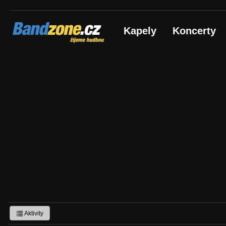
Bandzone.cz
Kapely
Koncerty
žijeme hudbou
Aktivity