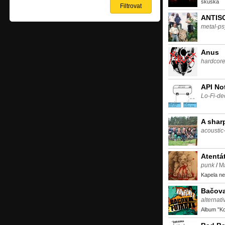
skuska
ANTIS
metal-ps
Anus
hardcor
API No
Lo-Fi-d
A shar
acoustic-
Atentá
punk
/
Ma
Kapela ne
Bačova
alternati
Album "K