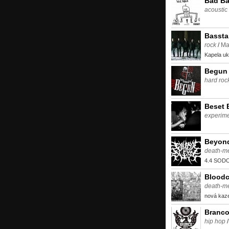
Bad B
acoustic
Bassta
rock
/
Ma
Kapela uk
Begun
hard roc
Beset 
experime
Beyond
death-me
4.4 SOD
Bloodc
death-me
nová kaze
Branco
hip hop