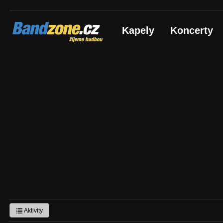
Bandzone.cz
Kapely
Koncerty
žijeme hudbou
Aktivity