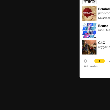
Brmbo
punk-roc
Na šak oč
Bruno
rock
/
Ma
C4C
reggae-
1
185
položek