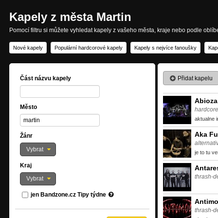
Kapely z města Martin
Pomocí filtru si můžete vyhledat kapely z vašeho města, kraje nebo podle oblí
Nové kapely
Populární hardcorové kapely
Kapely s nejvíce fanoušky
Kap
Přidat kapelu
Část názvu kapely
Abioza
Město
hardcore
aktualne
Aka F
Žánr
alternat
Vybrat
je to tu ve
Kraj
Antare
thrash-d
Vybrat
jen Bandzone.cz Tipy týdne
Antim
thrash-d