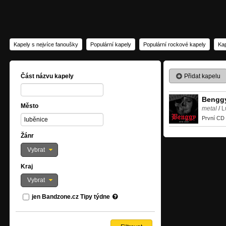
Kapely s nejvíce fanoušky
Populární kapely
Populární rockové kapely
Kap
Přidat kapelu
Část názvu kapely
Bengg
Město
metal
/
L
První CD 
Žánr
Vybrat
Kraj
Vybrat
jen Bandzone.cz Tipy týdne