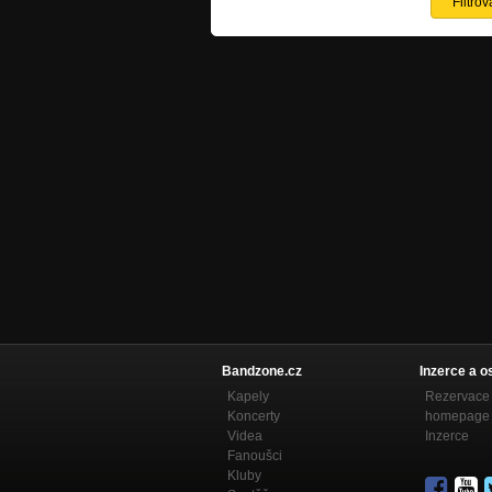
Bandzone.cz
Inzerce a o
Kapely
Rezervace 
Koncerty
homepage
Videa
Inzerce
Fanoušci
Kluby