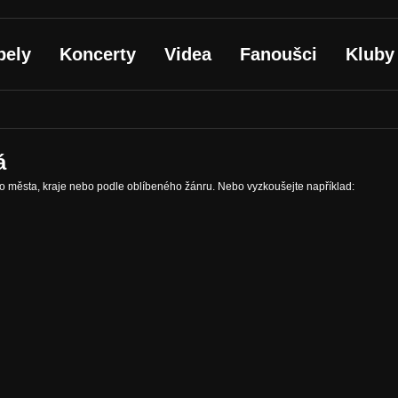
pely
Koncerty
Videa
Fanoušci
Kluby
á
ho města, kraje nebo podle oblíbeného žánru. Nebo vyzkoušejte například: