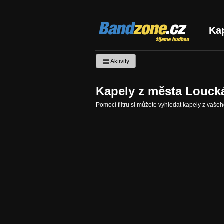
Bandzone.cz
Ka
žijeme hudbou
Aktivity
Kapely z města Louck
Pomocí filtru si můžete vyhledat kapely z vaše