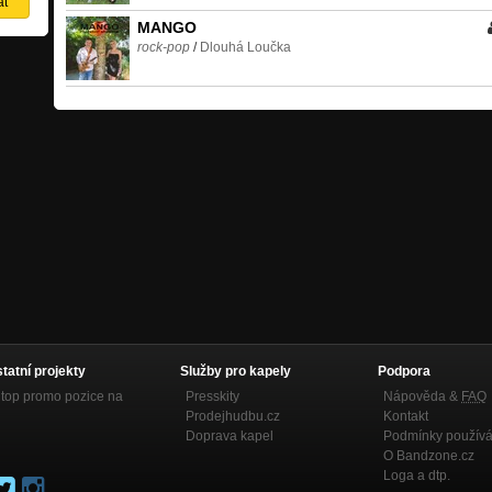
MANGO
rock-pop
/
Dlouhá Loučka
statní projekty
Služby pro kapely
Podpora
top promo pozice na
Presskity
Nápověda &
FAQ
Prodejhudbu.cz
Kontakt
Doprava kapel
Podmínky používá
O Bandzone.cz
Loga a dtp.