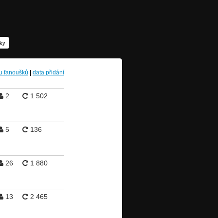
šky
u fanoušků
|
data přidání
2
1 502
5
136
26
1 880
13
2 465