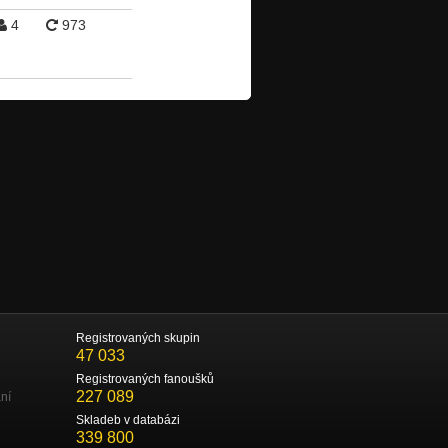
4
973
Registrovaných skupin
47 033
Registrovaných fanoušků
227 089
ní
Skladeb v databázi
339 800