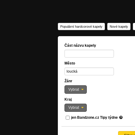
Populární hardcorové kapely
Nové kapely
Část názvu kapely
Město
Žánr
Vybrat
Kraj
Vybrat
jen Bandzone.cz Tipy týdne