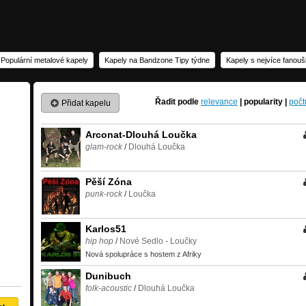
Populární metalové kapely
Kapely na Bandzone Tipy týdne
Kapely s nejvíce fanou
Řadit podle
relevance
|
popularity
|
počt
Přidat kapelu
Arconat-Dlouhá Loučka
glam-rock
/
Dlouhá Loučka
Pěší Zóna
punk-rock
/
Loučka
Karlos51
hip hop
/
Nové Sedlo - Loučky
Nová spolupráce s hostem z Afriky
Dunibuch
folk-acoustic
/
Dlouhá Loučka