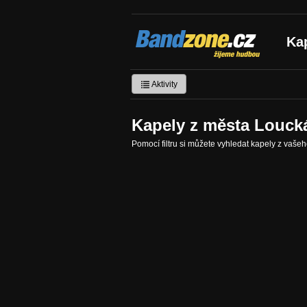
Bandzone.cz
Ka
žijeme hudbou
Aktivity
Kapely z města Louck
Pomocí filtru si můžete vyhledat kapely z vaše