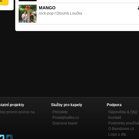
MANGO
rock-pop
/
Dlouhá Loučka
statní projekty
Služby pro kapely
Podpora
top promo pozice na
Presskity
Nápověda &
FAQ
Prodejhudbu.cz
Kontakt
Doprava kapel
Podmínky používá
O Bandzone.cz
Loga a dtp.