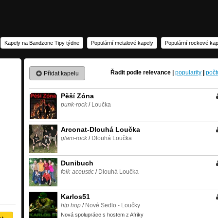
Kapely na Bandzone Tipy týdne
Populární metalové kapely
Populární rockové kap
Řadit podle
relevance
|
popularity
|
počt
Přidat kapelu
Pěší Zóna
punk-rock
/
Loučka
Arconat-Dlouhá Loučka
glam-rock
/
Dlouhá Loučka
Dunibuch
folk-acoustic
/
Dlouhá Loučka
Karlos51
hip hop
/
Nové Sedlo - Loučky
Nová spolupráce s hostem z Afriky