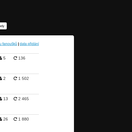
ely
u fanoušků
|
data přidání
5
136
2
1 502
13
2 465
26
1 880