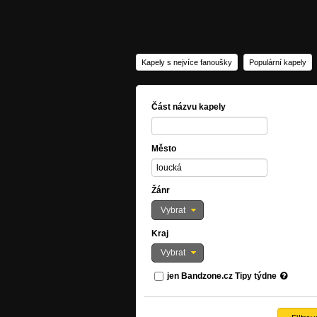
Kapely s nejvíce fanoušky
Populární kapely
Část názvu kapely
Město
Žánr
Vybrat
Kraj
Vybrat
jen Bandzone.cz Tipy týdne