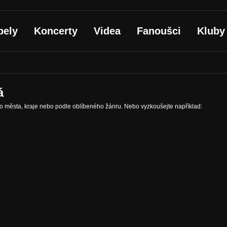
pely
Koncerty
Videa
Fanoušci
Kluby
á
ho města, kraje nebo podle oblíbeného žánru. Nebo vyzkoušejte například: