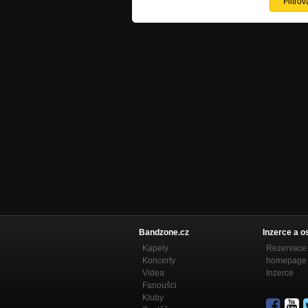
Bandzone.cz
Inzerce a o
Kapely
Rezervace 
Koncerty
homepage
Videa
Inzerce
Fanoušci
Kluby