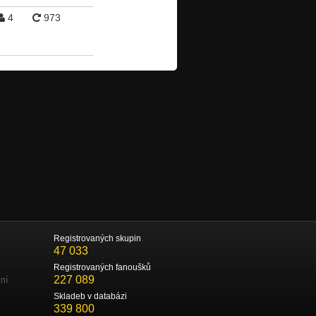
4
973
Registrovaných skupin
47 033
Registrovaných fanoušků
227 089
ní
Skladeb v databázi
339 800