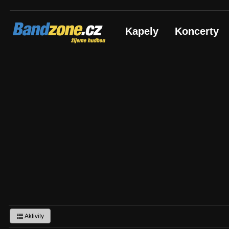
Bandzone.cz
Kapely
Koncerty
žijeme hudbou
Aktivity