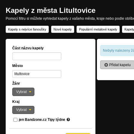
Kapely z města Litultovice
Pomocí filtru si můžete vyhledat kapely z vašeho města, kraje nebo podle oblí
Kapely s nejvíce fanoušky
Nové kapely
Populární metalové kapely
Kapely
Část názvu kapely
Nebyly nalezeny žá
Přidat kapelu
Město
Žánr
Vybrat
Kraj
Vybrat
jen Bandzone.cz Tipy týdne