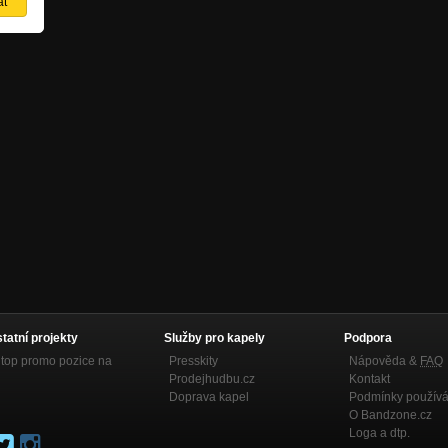
statní projekty
Služby pro kapely
Podpora
top promo pozice na
Presskity
Nápověda &
FAQ
Prodejhudbu.cz
Kontakt
Doprava kapel
Podmínky používá
O Bandzone.cz
Loga a dtp.