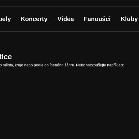
pely
Koncerty
Videa
Fanoušci
Kluby
tice
ho města, kraje nebo podle oblíbeného žánru. Nebo vyzkoušejte například: