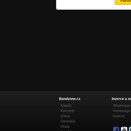
Bandzone.cz
Inzerce a o
Kapely
Rezervace 
Koncerty
homepage
Videa
Inzerce
Fanoušci
Kluby