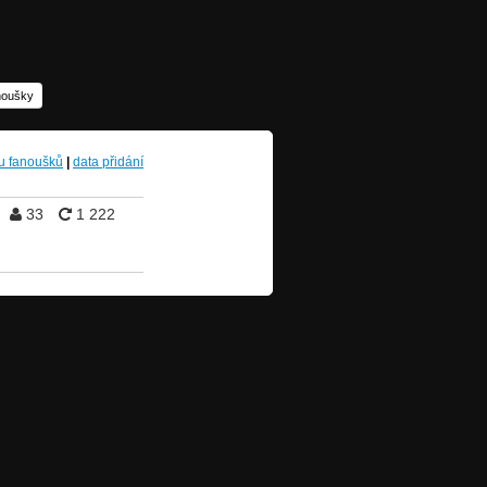
anoušky
u fanoušků
|
data přidání
33
1 222