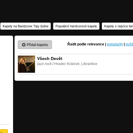
Kapely na Bandzone Tipy týdne
Populární hardcorové kapely
Kapely s nejvíce f
Řadit podle
relevance
|
popularity
|
počt
Přidat kapelu
Všech Devět
jazz-rock
/
Hradec Králové, Librantice