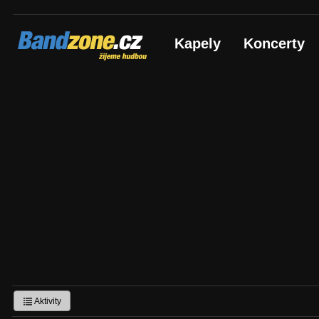
Bandzone.cz
Kapely
Koncerty
žijeme hudbou
Aktivity