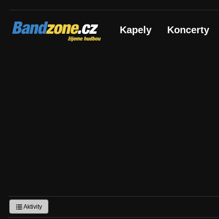
Bandzone.cz
Kapely
Koncerty
žijeme hudbou
Aktivity