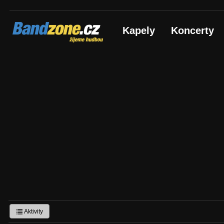
Bandzone.cz
Kapely
Koncerty
žijeme hudbou
Aktivity