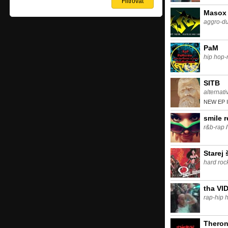
Masox
aggro-d
PaM
hip hop-
SITB
alternati
NEW EP 
smile 
r&b-rap
Starej 
hard roc
tha VI
rap-hip 
Thero