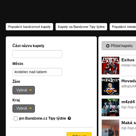
Populární hardcorové kapely
Kapely na Bandzone Tipy týdne
Populární metal
Přidat kapelu
Část názvu kapely
Exitus
Město
metal-ro
Hovad
Žánr
alkopun
Vybrat
Kraj
m4zd4
hip hop-
Vybrat
jen Bandzone.cz Tipy týdne
Maká s
hip hop-