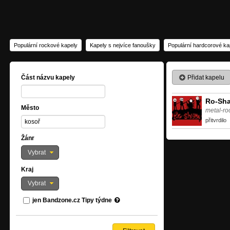
Populární rockové kapely
Kapely s nejvíce fanoušky
Populární hardcorové ka
Přidat kapelu
Část názvu kapely
Ro-Sh
Město
metal-ro
přitvrdilo
Žánr
Vybrat
Kraj
Vybrat
jen Bandzone.cz Tipy týdne