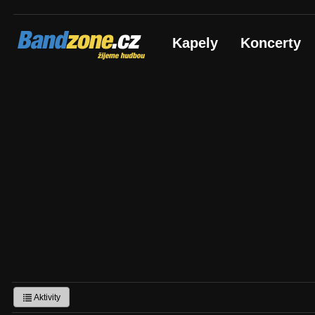
Bandzone.cz
Kapely
Koncerty
žijeme hudbou
Aktivity