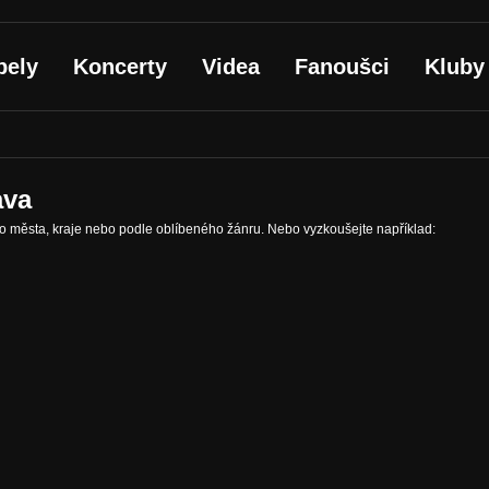
pely
Koncerty
Videa
Fanoušci
Kluby
ava
ho města, kraje nebo podle oblíbeného žánru. Nebo vyzkoušejte například: