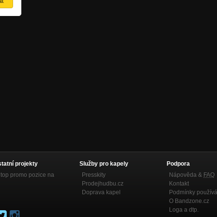
statní projekty
Služby pro kapely
Podpora
top promo pozice na
Presskity
Nápověda &
FAQ
Prodejhudbu.cz
Kontakt
Doprava kapel
Podmínky používá
O Bandzone.cz
Loga a dtp.