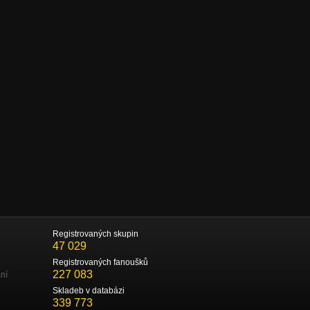
Registrovaných skupin
47 029
Registrovaných fanoušků
227 083
ní
Skladeb v databázi
339 773