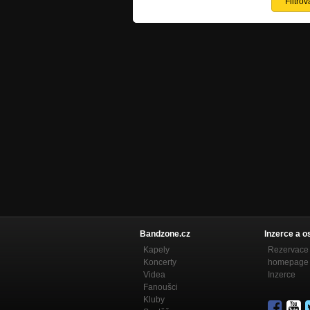
Bandzone.cz
Inzerce a o
Kapely
Rezervace 
Koncerty
homepage
Videa
Inzerce
Fanoušci
Kluby