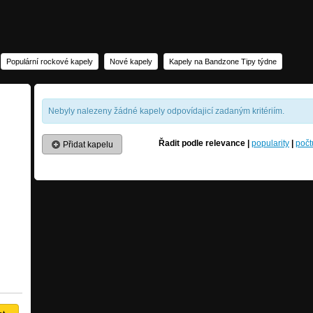
Populární rockové kapely
Nové kapely
Kapely na Bandzone Tipy týdne
Nebyly nalezeny žádné kapely odpovídajicí zadaným kritériím.
Řadit podle
relevance
|
popularity
|
počt
Přidat kapelu