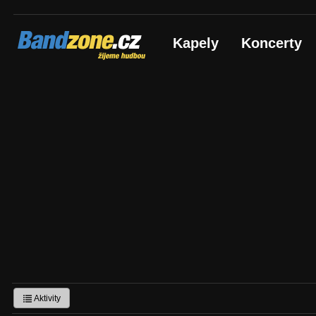
Bandzone.cz
Kapely
Koncerty
žijeme hudbou
Aktivity