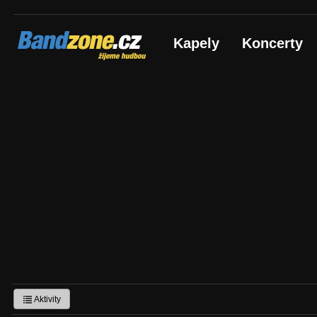
Bandzone.cz
Kapely
Koncerty
žijeme hudbou
Aktivity