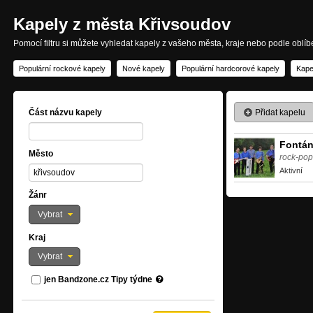
Kapely z města Křivsoudov
Pomocí filtru si můžete vyhledat kapely z vašeho města, kraje nebo podle oblí
Populární rockové kapely
Nové kapely
Populární hardcorové kapely
Kape
Přidat kapelu
Část názvu kapely
Fontán
Město
rock-pop
Aktivní
Žánr
Vybrat
Kraj
Vybrat
jen Bandzone.cz Tipy týdne