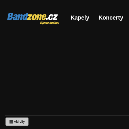
Bandzone.cz
Kapely
Koncerty
žijeme hudbou
Aktivity