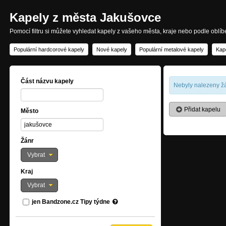
Kapely z města Jakušovce
Pomocí filtru si můžete vyhledat kapely z vašeho města, kraje nebo podle oblí
Populární hardcorové kapely
Nové kapely
Populární metalové kapely
Kap
Část názvu kapely
Nebyly nalezeny žá
Přidat kapelu
Město
Žánr
Vybrat
Kraj
Vybrat
jen Bandzone.cz Tipy týdne