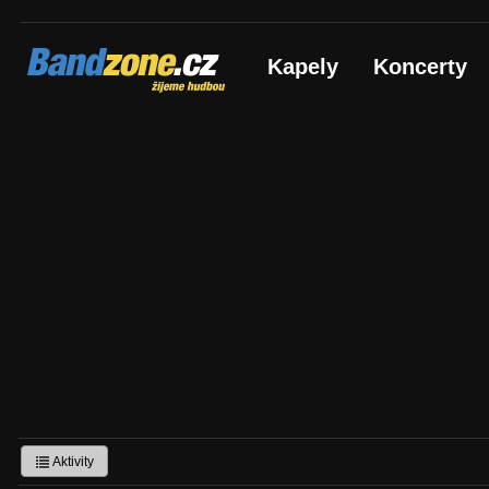
Bandzone.cz
Kapely
Koncerty
žijeme hudbou
Aktivity