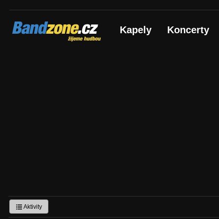
Bandzone.cz
Kapely
Koncerty
žijeme hudbou
Aktivity