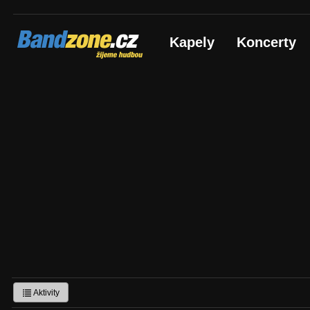
Bandzone.cz
Kapely
Koncerty
žijeme hudbou
Aktivity