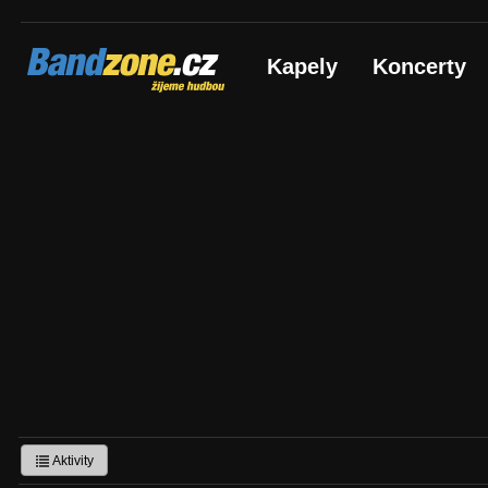
Bandzone.cz
Kapely
Koncerty
žijeme hudbou
Aktivity