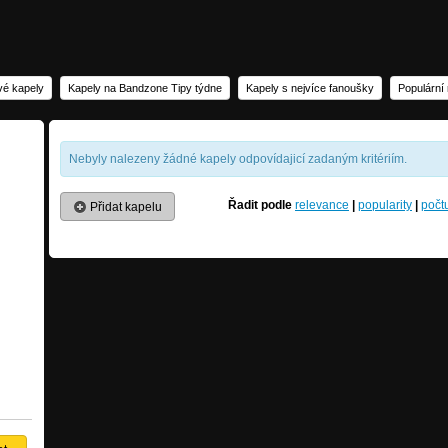
vé kapely
Kapely na Bandzone Tipy týdne
Kapely s nejvíce fanoušky
Populární
Nebyly nalezeny žádné kapely odpovídajicí zadaným kritériím.
Řadit podle
relevance
|
popularity
|
počt
Přidat kapelu