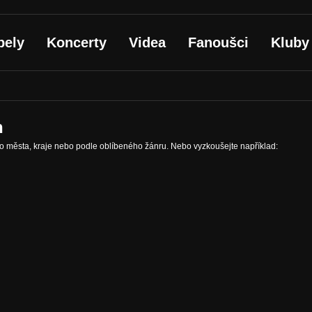
pely
Koncerty
Videa
Fanoušci
Kluby
n
ho města, kraje nebo podle oblíbeného žánru. Nebo vyzkoušejte například: