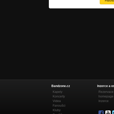
Bandzone.cz
Inzerce a o
Kapely
Rezervace 
Koncerty
homepage
Videa
Inzerce
Fanoušci
Kluby