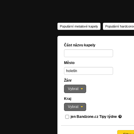
Populární metalové kapely
Populární hardcoro
Část názvu kapely
Město
Žánr
Vybrat
Kraj
Vybrat
jen Bandzone.cz Tipy týdne