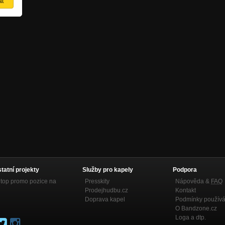
statní projekty
Služby pro kapely
Podpora
top promo pozice na
Presskity
Nápověda &
FAQ
Prodejhudbu.cz
Kontakt
Doprava kapel
Podmínky používá
O Bandzone.cz
Loga a dtp.