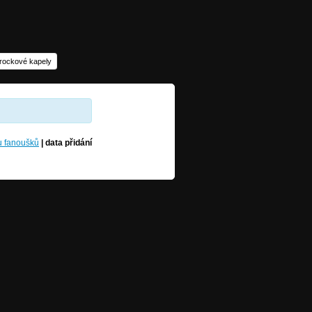
 rockové kapely
u fanoušků
|
data přidání