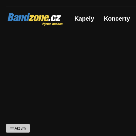
Bandzone.cz
Kapely
Koncerty
žijeme hudbou
Aktivity