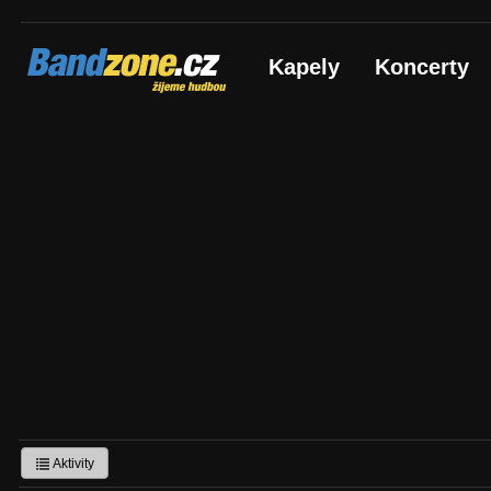
Bandzone.cz
Kapely
Koncerty
žijeme hudbou
Aktivity