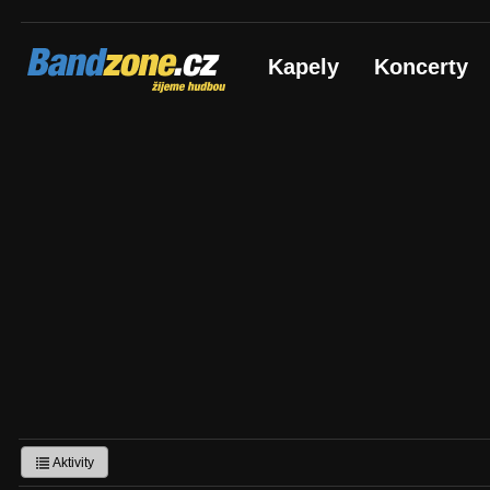
Bandzone.cz
Kapely
Koncerty
žijeme hudbou
Aktivity