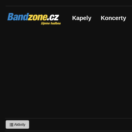
Bandzone.cz
Kapely
Koncerty
žijeme hudbou
Aktivity