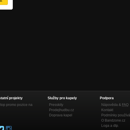
statní projekty
Služby pro kapely
Podpora
top promo pozice na
Presskity
Nápověda &
FAQ
Prodejhudbu.cz
Kontakt
Doprava kapel
Podmínky používá
O Bandzone.cz
Loga a dtp.