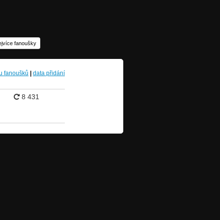
ejvíce fanoušky
u fanoušků
|
data přidání
8 431