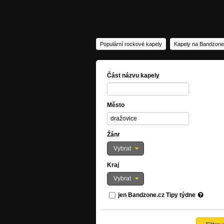
Populární rockové kapely
Kapely na Bandzone
Část názvu kapely
Město
Žánr
Vybrat
Kraj
Vybrat
jen Bandzone.cz Tipy týdne