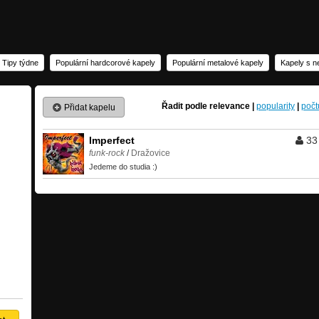
 Tipy týdne
Populární hardcorové kapely
Populární metalové kapely
Kapely s n
Řadit podle
relevance
|
popularity
|
počt
Přidat kapelu
Imperfect
33
funk-rock
/
Dražovice
Jedeme do studia :)