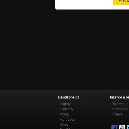
Bandzone.cz
Inzerce a o
Kapely
Rezervace 
Koncerty
homepage
Videa
Inzerce
Fanoušci
Kluby