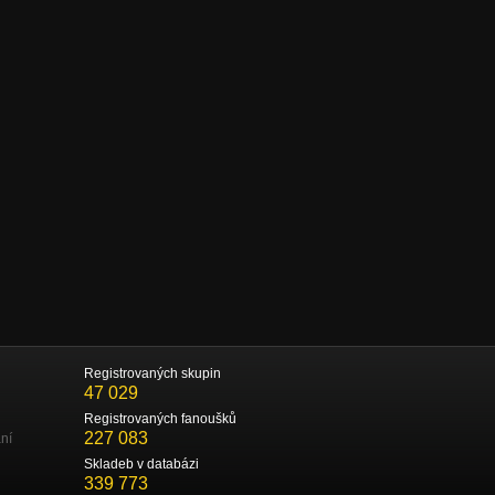
Registrovaných skupin
47 029
Registrovaných fanoušků
227 083
ní
Skladeb v databázi
339 773