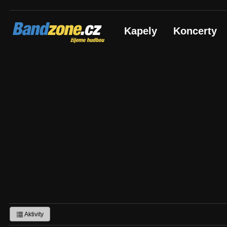
Bandzone.cz
Kapely
Koncerty
žijeme hudbou
Aktivity