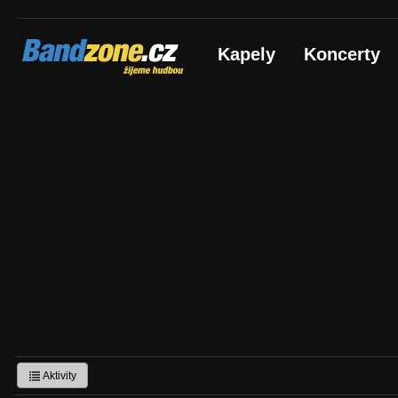
Bandzone.cz
Kapely
Koncerty
žijeme hudbou
Aktivity