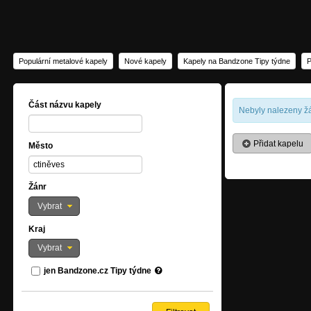
Populární metalové kapely
Nové kapely
Kapely na Bandzone Tipy týdne
P
Část názvu kapely
Nebyly nalezeny žá
Přidat kapelu
Město
Žánr
Vybrat
Kraj
Vybrat
jen Bandzone.cz Tipy týdne