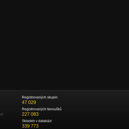
Registrovaných skupin
47 029
Registrovaných fanoušků
227 083
ní
Skladeb v databázi
339 773