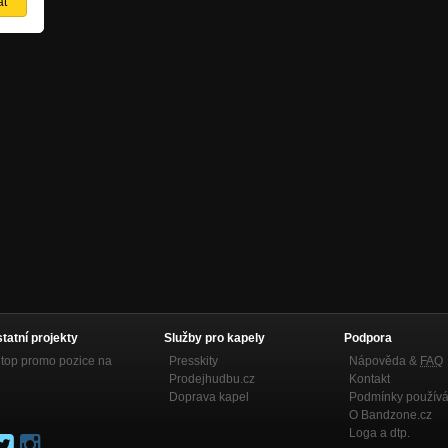
statní projekty
Služby pro kapely
Podpora
top promo pozice na
Presskity
Nápověda &
FAQ
Prodejhudbu.cz
Kontakt
Doprava kapel
Podmínky používá
O Bandzone.cz
Loga a dtp.