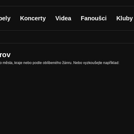
pely
Koncerty
Videa
Fanoušci
Kluby
rov
ho města, kraje nebo podle oblíbeného žánru. Nebo vyzkoušejte například: