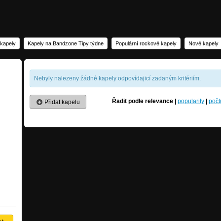
 kapely
Kapely na Bandzone Tipy týdne
Populární rockové kapely
Nové kapely
Nebyly nalezeny žádné kapely odpovídajicí zadaným kritériím.
Řadit podle
relevance
|
popularity
|
počt
Přidat kapelu