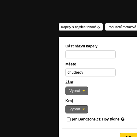
Kapely s nejvíce fanoušky
Populární metalové
Část názvu kapely
Město
Žánr
Vybrat
Kraj
Vybrat
jen Bandzone.cz Tipy týdne