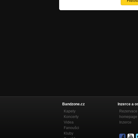
Bandzone.cz
Inzerce a o
Kapely
Rezervace 
Koncerty
homepage
Videa
Inzerce
Fanoušci
Kluby