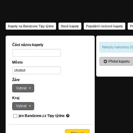
Kapely na Bandzone Tipy týdne
Nové kapely
Populární rockové kapely
P
Část názvu kapely
Nebyly nalezeny žá
Přidat kapelu
Město
Žánr
Vybrat
Kraj
Vybrat
jen Bandzone.cz Tipy týdne