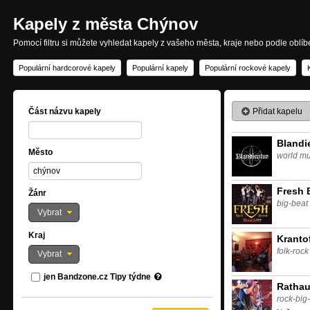
Kapely z města Chýnov
Pomocí filtru si můžete vyhledat kapely z vašeho města, kraje nebo podle oblí
Populární hardcorové kapely
Populární kapely
Populární rockové kapely
Přidat kapelu
Část názvu kapely
Blandi
Město
world mu
Fresh 
Žánr
big-beat
Vybrat
Kraj
Kranto
folk-rock
Vybrat
jen Bandzone.cz Tipy týdne
Ratha
rock-big