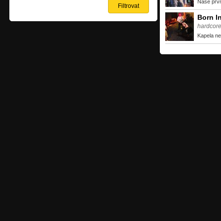
Naše první
Born I
hardcore
Kapela ne