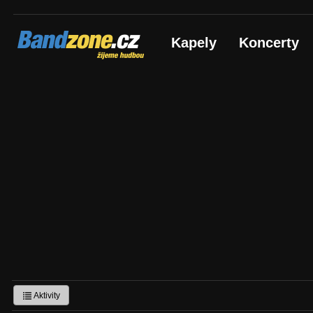
Bandzone.cz
Kapely
Koncerty
žijeme hudbou
Aktivity