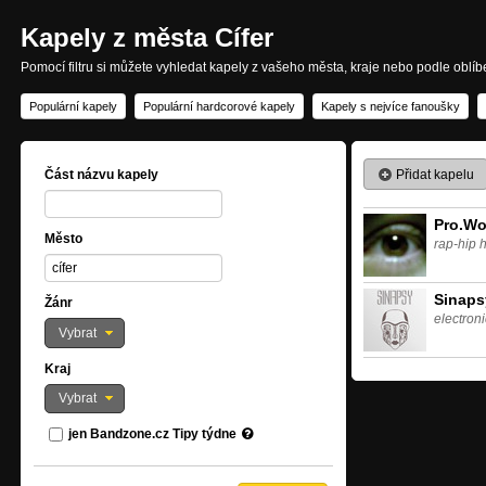
Kapely z města Cífer
Pomocí filtru si můžete vyhledat kapely z vašeho města, kraje nebo podle oblí
Populární kapely
Populární hardcorové kapely
Kapely s nejvíce fanoušky
Přidat kapelu
Část názvu kapely
Pro.Wo
Město
rap-hip 
Sinaps
Žánr
electron
Vybrat
Kraj
Vybrat
jen Bandzone.cz Tipy týdne