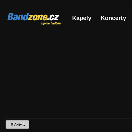
Bandzone.cz
Kapely
Koncerty
žijeme hudbou
Aktivity