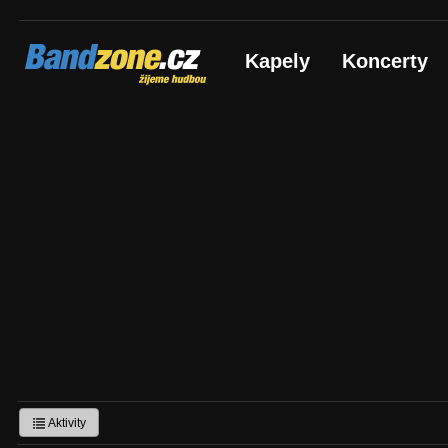
Bandzone.cz
Kapely
Koncerty
žijeme hudbou
Aktivity