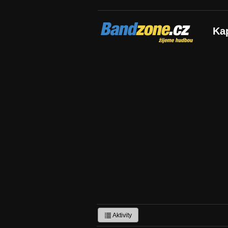
Bandzone.cz
Ka
žijeme hudbou
Aktivity