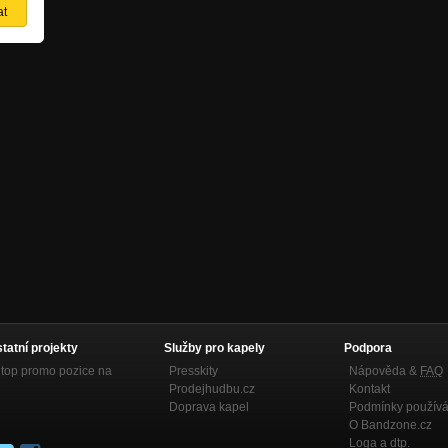
statní projekty
Služby pro kapely
Podpora
top promo pozice na
Presskity
Nápověda &
FAQ
Prodejhudbu.cz
Kontakt
Doprava kapel
Podmínky používá
O Bandzone.cz
Loga a dtp.