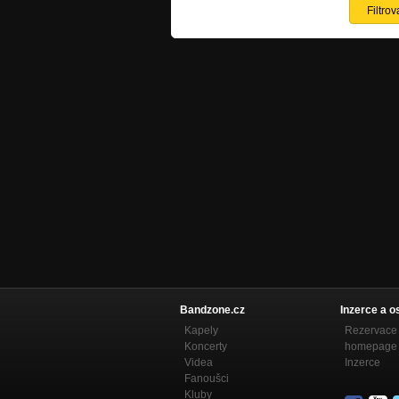
Bandzone.cz
Inzerce a o
Kapely
Rezervace 
Koncerty
homepage
Videa
Inzerce
Fanoušci
Kluby