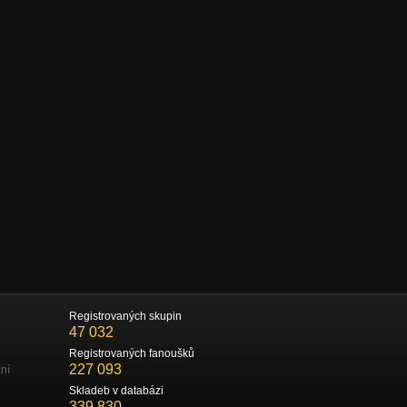
Registrovaných skupin
47 032
Registrovaných fanoušků
227 093
ní
Skladeb v databázi
339 830