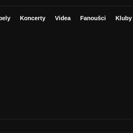
pely
Koncerty
Videa
Fanoušci
Kluby