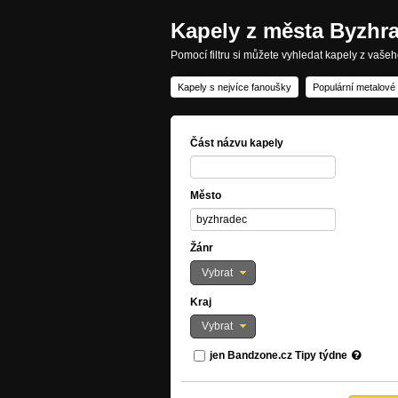
Kapely z města Byzhr
Pomocí filtru si můžete vyhledat kapely z vaše
Kapely s nejvíce fanoušky
Populární metalové
Část názvu kapely
Město
Žánr
Vybrat
Kraj
Vybrat
jen Bandzone.cz Tipy týdne