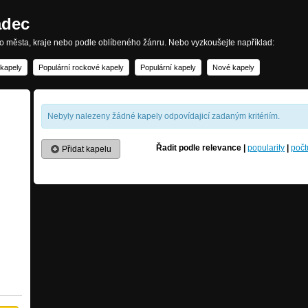
adec
ho města, kraje nebo podle oblíbeného žánru. Nebo vyzkoušejte například:
 kapely
Populární rockové kapely
Populární kapely
Nové kapely
Nebyly nalezeny žádné kapely odpovídajicí zadaným kritériím.
Řadit podle
relevance
|
popularity
|
počt
Přidat kapelu