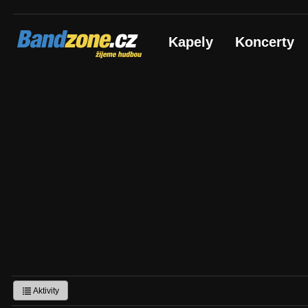
Bandzone.cz
Kapely
Koncerty
žijeme hudbou
Aktivity