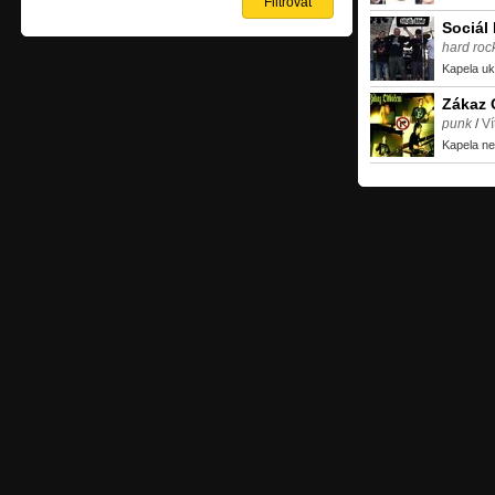
Sociál
hard roc
Kapela uk
Zákaz 
punk
/
Ví
Kapela ne