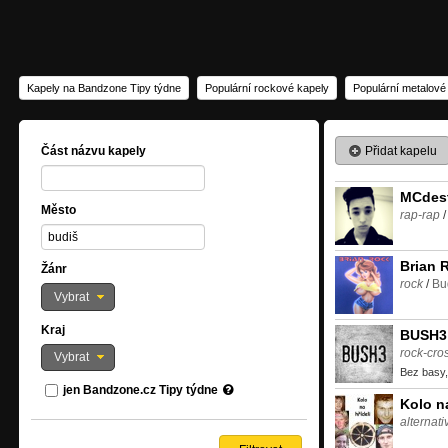
Kapely na Bandzone Tipy týdne
Populární rockové kapely
Populární metalové
Přidat kapelu
Část názvu kapely
MCdes
Město
rap-rap
Brian 
Žánr
rock
/
Bu
Vybrat
Kraj
BUSH3
rock-cro
Vybrat
Bez basy, 
jen Bandzone.cz Tipy týdne
Kolo na
alternat