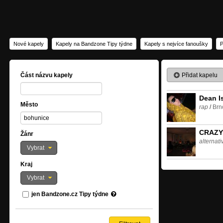
Nové kapely
Kapely na Bandzone Tipy týdne
Kapely s nejvíce fanoušky
P
Přidat kapelu
Část názvu kapely
Dean I
Město
rap
/
Brn
CRAZY
Žánr
alternati
Vybrat
Kraj
Vybrat
jen Bandzone.cz Tipy týdne