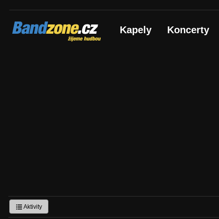
Bandzone.cz
Kapely
Koncerty
žijeme hudbou
Aktivity