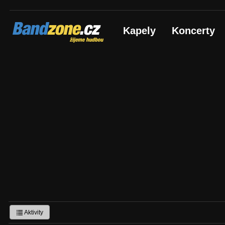
Bandzone.cz
Kapely
Koncerty
žijeme hudbou
Aktivity