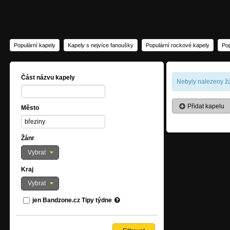
Populární kapely
Kapely s nejvíce fanoušky
Populární rockové kapely
Pop
Část názvu kapely
Nebyly nalezeny žá
Přidat kapelu
Město
Žánr
Vybrat
Kraj
Vybrat
jen Bandzone.cz Tipy týdne