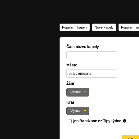
Populární kapely
Nové kapely
Populární m
Část názvu kapely
Město
Žánr
Vybrat
Kraj
Vybrat
jen Bandzone.cz Tipy týdne