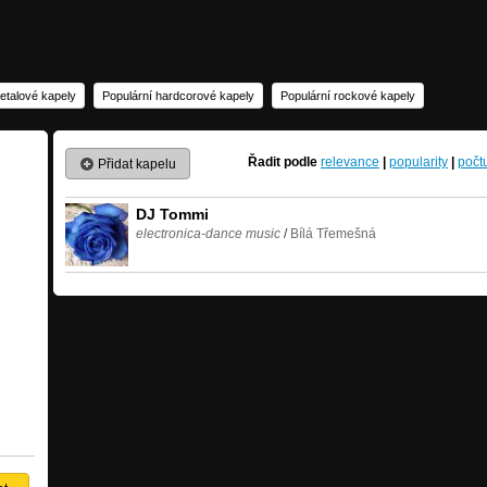
etalové kapely
Populární hardcorové kapely
Populární rockové kapely
Řadit podle
relevance
|
popularity
|
počt
Přidat kapelu
DJ Tommi
electronica-dance music
/
Bílá Třemešná