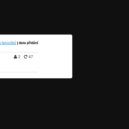
u fanoušků
|
data přidání
2
47