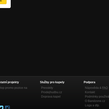
statní projekty
Služby pro kapely
Podpora
top promo pozice na
Presskity
Nápověda &
FAQ
Prodejhudbu.cz
Kontakt
Doprava kapel
Podmínky používá
O Bandzone.cz
Loga a dtp.