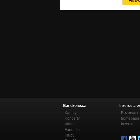
Bandzone.cz
Inzerce a o
Kapely
Rezervace 
Koncerty
homepage
Videa
Inzerce
Fanoušci
Kluby