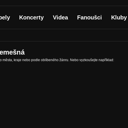
pely
Koncerty
Videa
Fanoušci
Kluby
Třemešná
ho města, kraje nebo podle oblíbeného žánru. Nebo vyzkoušejte například: