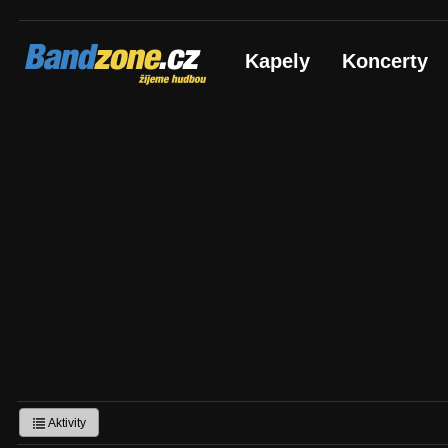
Bandzone.cz
Kapely
Koncerty
žijeme hudbou
Aktivity