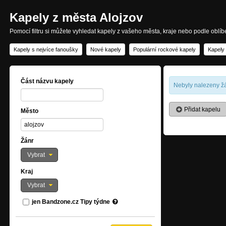
Kapely z města Alojzov
Pomocí filtru si můžete vyhledat kapely z vašeho města, kraje nebo podle oblí
Kapely s nejvíce fanoušky
Nové kapely
Populární rockové kapely
Kapely
Část názvu kapely
Nebyly nalezeny žá
Přidat kapelu
Město
Žánr
Vybrat
Kraj
Vybrat
jen Bandzone.cz Tipy týdne