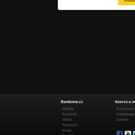
Bandzone.cz
Inzerce a o
Kapely
Rezervace 
Koncerty
homepage
Videa
Inzerce
Fanoušci
Kluby