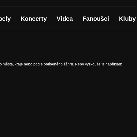
pely
Koncerty
Videa
Fanoušci
Kluby
ho města, kraje nebo podle oblíbeného žánru. Nebo vyzkoušejte například: