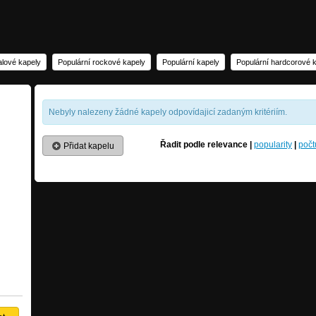
alové kapely
Populární rockové kapely
Populární kapely
Populární hardcorové 
Nebyly nalezeny žádné kapely odpovídajicí zadaným kritériím.
Řadit podle
relevance
|
popularity
|
počt
Přidat kapelu