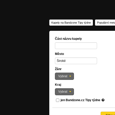
Kapely na Bandzone Tipy týdne
Populární met
Část názvu kapely
Město
Žánr
Vybrat
Kraj
Vybrat
jen Bandzone.cz Tipy týdne