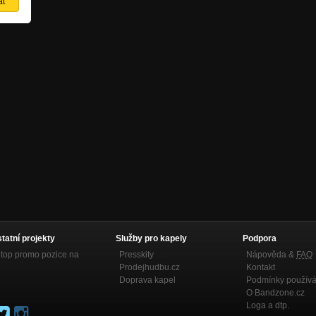
statní projekty
Služby pro kapely
Podpora
top promo pozice na
Presskity
Nápověda &
FAQ
Prodejhudbu.cz
Kontakt
Doprava kapel
Podmínky používá
O Bandzone.cz
Loga a dtp.