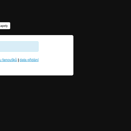
kapely
u fanoušků
|
data přidání