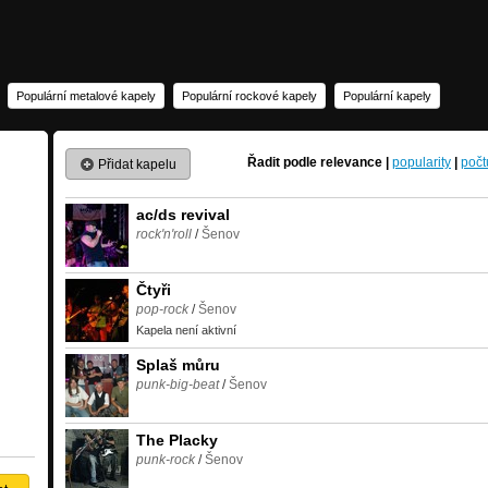
Populární metalové kapely
Populární rockové kapely
Populární kapely
Řadit podle
relevance
|
popularity
|
počt
Přidat kapelu
ac/ds revival
rock'n'roll
/
Šenov
Čtyři
pop-rock
/
Šenov
Kapela není aktivní
Splaš můru
punk-big-beat
/
Šenov
The Placky
punk-rock
/
Šenov