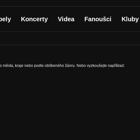
pely
Koncerty
Videa
Fanoušci
Kluby
ho města, kraje nebo podle oblíbeného žánru. Nebo vyzkoušejte například: