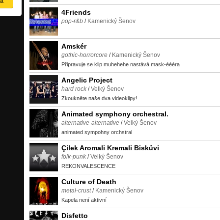
4Friends
pop-r&b
/
Kamenický Šenov
Amskér
gothic-horrorcore
/
Kamenický Šenov
Připravuje se klip muhehehe nastává mask-éééra
Angelic Project
hard rock
/
Velký Šenov
Zkoukněte naše dva videoklipy!
Animated symphony orchestral.
alternative-alternative
/
Velký Šenov
animated sympohny orchstral
Çilek Aromali Kremali Bisküvi
folk-punk
/
Velký Šenov
REKONVALESCENCE
Culture of Death
metal-crust
/
Kamenický Šenov
Kapela není aktivní
Disfetto