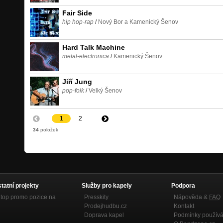
Fair Side
hip hop-rap
/
Nový Bor a Kamenický Šenov
Hard Talk Machine
metal-electronica
/
Kamenický Šenov
Jiří Jung
pop-folk
/
Velký Šenov
1
2
34
položek
statní projekty
Služby pro kapely
Podpora
top promo pozice na
Presskity
Nápověda &
FAQ
Prodejhudbu.cz
Kontakt
Doprava kapel
Podmínky používá