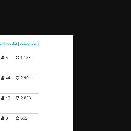
u fanoušků
|
data přidání
5
1 154
44
2 901
49
2 853
9
652