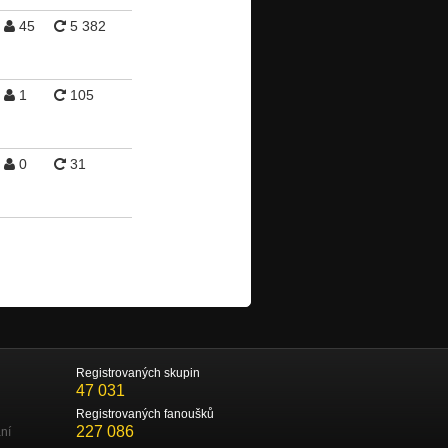
45
5 382
1
105
0
31
Registrovaných skupin
47 031
Registrovaných fanoušků
227 086
ní