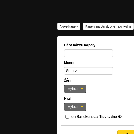
Nové kapely
Kapely na Bandzone Tipy týdne
Část názvu kapely
Město
Žánr
Vybrat
Kraj
Vybrat
jen Bandzone.cz Tipy týdne