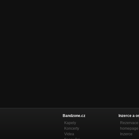
Bandzone.cz
Inzerce a o
Kapely
Rezervace 
Koncerty
homepage
Videa
Inzerce