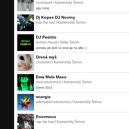
crust-punk
/
Kamenický Šenov
gay song
Dj Kopes DJ Noviny
pop-hip hop
/
Kamenický Šenov
DJ Pedrito
techno-house
/
Velký Šenov
pomalu ale jistě se pracuje na albu :)
Drsná myš
crossover
/
Kamenický Šenov
Ema Mele Maso
rock-electronica
/
Kamenický Šenov
Demo 2013
energie
alternative-electronica
/
Kamenický Šenov
Enormous
rap-hip hop
/
Kamenický Šenov